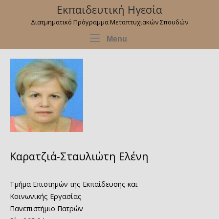
Skip
Εκπαιδευτική Ηγεσία
to
Διατμηματικό Πρόγραμμα Μεταπτυχιακών Σπουδών
content
Menu
Menu
Καρατζιά-Σταυλιώτη Ελένη
Τμήμα Επιστημών της Εκπαίδευσης και
Κοινωνικής Εργασίας
Πανεπιστήμιο Πατρών