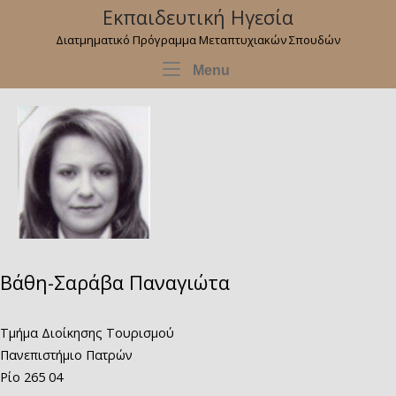
Skip
Εκπαιδευτική Ηγεσία
to
Διατμηματικό Πρόγραμμα Μεταπτυχιακών Σπουδών
content
Menu
Menu
Βάθη-Σαράβα Παναγιώτα
Τμήμα Διοίκησης Τουρισμού
Πανεπιστήμιο Πατρών
Ρίο 265 04