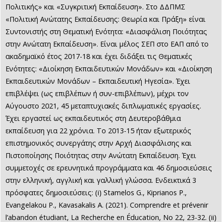
Πολιτικής» και «Συγκριτική Εκπαίδευση». Στο ΔΔΠΜΣ
«Πολιτική Ανώτατης Εκπαίδευσης: Θεωρία και Πράξη» είναι
Συντονιστής στη Θεματική Ενότητα: «Διασφάλιση Ποιότητας
στην Ανώτατη Εκπαίδευση». Είναι μέλος ΣΕΠ στο ΕΑΠ από το
ακαδημαϊκό έτος 2017-18 και έχει διδάξει τις Θεματικές
Ενότητες: «Διοίκηση Εκπαιδευτικών Μονάδων» και «Διοίκηση
Εκπαιδευτικών Μονάδων – Εκπαιδευτική Ηγεσία». Έχει
επιβλέψει (ως επιβλέπων ή συν-επιβλέπων), μέχρι τον
Αύγουστο 2021, 45 μεταπτυχιακές διπλωματικές εργασίες.
Έχει εργαστεί ως εκπαιδευτικός στη Δευτεροβάθμια
εκπαίδευση για 22 χρόνια. Το 2013-15 ήταν εξωτερικός
επιστημονικός συνεργάτης στην Αρχή Διασφάλισης και
Πιστοποίησης Ποιότητας στην Ανώτατη Εκπαίδευση. Έχει
συμμετοχές σε ερευνητικά προγράμματα και 46 δημοσιεύσεις
στην ελληνική, αγγλική και γαλλική γλώσσα. Ενδεικτικά 3
πρόσφατες δημοσιεύσεις: (i) Stamelos G., Kiprianos P.,
Evangelakou P., Kavasakalis A. (2021). Comprendre et prévenir
l’abandon étudiant, La Recherche en Éducation, No 22, 23-32. (ii)