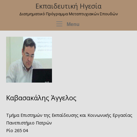
Skip
Εκπαιδευτική Ηγεσία
to
Διατμηματικό Πρόγραμμα Μεταπτυχιακών Σπουδών
content
Menu
Menu
Καβασακάλης Άγγελος
Τμήμα Επιστημών της Εκπαίδευσης και Κοινωνικής Εργασίας
Πανεπιστήμιο Πατρών
Ρίο 265 04